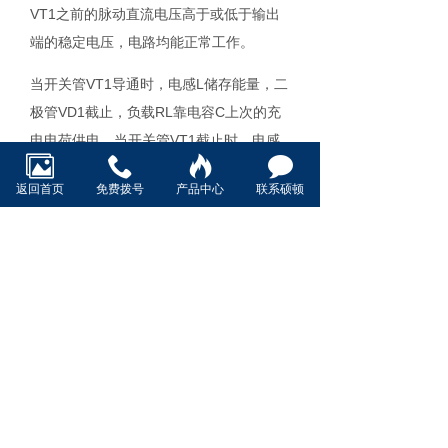
VT1之前的脉动直流电压高于或低于输出
端的稳定电压，电路均能正常工作。
当开关管VT1导通时，电感L储存能量，二
极管VD1截止，负载RL靠电容C上次的充
电电荷供电。当开关管VT1截止时，电感
Ｌ中的电流继续流通，并感应出上负下正
返回首页
免费拨号
产品中心
联系硕顿
的电压，经二极管VD1向负载供电，同时
给电容Ｃ充电。
上一页：定制开关电源PCB设计要点和整体
布局注意事项
下一页：硕顿电子科技（湖州）有限公司
LED电源的特点