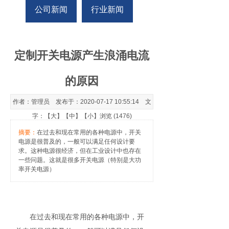
公司新闻
行业新闻
定制开关电源产生浪涌电流
的原因
作者：管理员 发布于：2020-07-17 10:55:14 文
字：【
大
】【
中
】【
小
】浏览 (1476)
摘要：
在过去和现在常用的各种电源中，开关
电源是很普及的，一般可以满足任何设计要
求。这种电源很经济，但在工业设计中也存在
一些问题。这就是很多开关电源（特别是大功
率开关电源）
在过去和现在常用的各种电源中，开